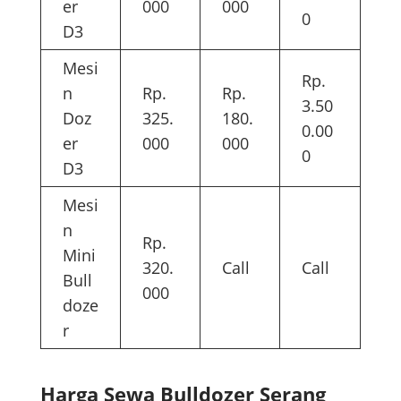
er
000
000
0
D3
Mesi
Rp.
n
Rp.
Rp.
3.50
Doz
325.
180.
0.00
er
000
000
0
D3
Mesi
n
Rp.
Mini
320.
Call
Call
Bull
000
doze
r
Harga Sewa Bulldozer Serang