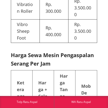
Rp.
Vibratio
Rp.
3.500.00
n Roller
300.000
0
Vibro
Rp.
Rp.
Sheep
3.500.00
400.000
Foot
0
Harga Sewa Mesin Pengaspalan
Serang Per Jam
Har
Ket
Har
ga
Mob
era
ga +
Tan
De
nga
Sola
pa
mob
Telp Ratu Aspal
WA Ratu Aspal
n
r
Sola