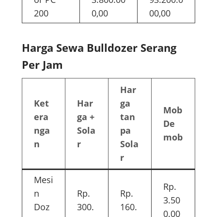
200
0,00
00,00
Harga Sewa Bulldozer Serang
Per Jam
Har
Ket
Har
ga
Mob
era
ga +
tan
De
nga
Sola
pa
mob
n
r
Sola
r
Mesi
Rp.
n
Rp.
Rp.
3.50
Doz
300.
160.
0.00