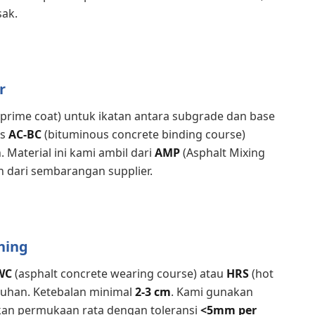
sak.
r
 (prime coat) untuk ikatan antara subgrade dan base
is
AC-BC
(bituminous concrete binding course)
 Material ini kami ambil dari
AMP
(Asphalt Mixing
 dari sembarangan supplier.
hing
WC
(asphalt concrete wearing course) atau
HRS
(hot
tuhan. Ketebalan minimal
2-3 cm
. Kami gunakan
kan permukaan rata dengan toleransi
<5mm per