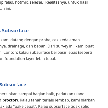
 “alas, hotmix, selesai.” Realitasnya, untuk hasil
an ini:
s Subsurface
an kami datang dengan probe, cek kedalaman
ya, drainage, dan beban. Dari survey ini, kami buat
. Contoh: kalau subsurface berpasir lepas (seperti
an foundation layer lebih tebal.
 Subsurface
bersihkan sampai bagian baik, padatkan ulang
d proctor
). Kalau tanah terlalu lembab, kami biarkan
idak ada “pake cepat”. Kalau subsurface tidak solid,