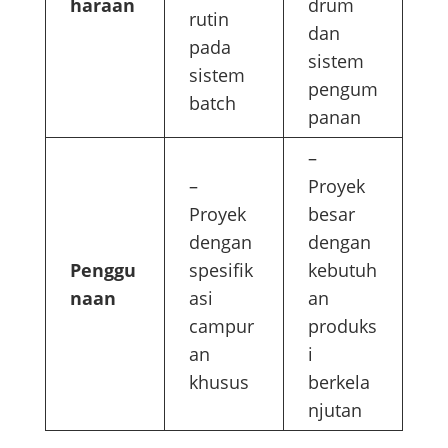
haraan
drum
rutin
dan
pada
sistem
sistem
pengum
batch
panan
–
–
Proyek
Proyek
besar
dengan
dengan
Penggu
spesifik
kebutuh
naan
asi
an
campur
produks
an
i
khusus
berkela
njutan