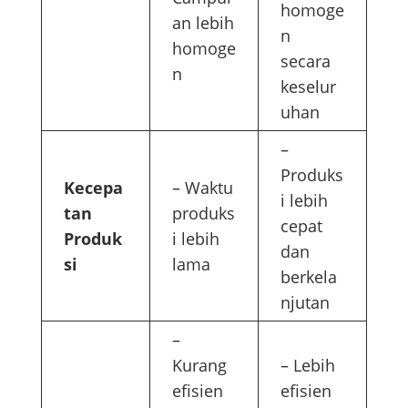
homoge
an lebih
n
homoge
secara
n
keselur
uhan
–
Produks
Kecepa
– Waktu
i lebih
tan
produks
cepat
Produk
i lebih
dan
si
lama
berkela
njutan
–
Kurang
– Lebih
efisien
efisien