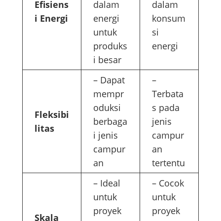
Efisiens
dalam
dalam
i Energi
energi
konsum
untuk
si
produks
energi
i besar
– Dapat
–
mempr
Terbata
oduksi
s pada
Fleksibi
berbaga
jenis
litas
i jenis
campur
campur
an
an
tertentu
– Ideal
– Cocok
untuk
untuk
proyek
proyek
Skala