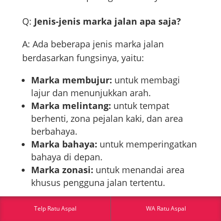
Q:
Jenis-jenis marka jalan apa saja?
A: Ada beberapa jenis marka jalan
berdasarkan fungsinya, yaitu:
Marka membujur:
untuk membagi
lajur dan menunjukkan arah.
Marka melintang:
untuk tempat
berhenti, zona pejalan kaki, dan area
berbahaya.
Marka bahaya:
untuk memperingatkan
bahaya di depan.
Marka zonasi:
untuk menandai area
khusus pengguna jalan tertentu.
Q:
Mengapa penting memahami dan
Telp Ratu Aspal
WA Ratu Aspal
mematuhi marka jalan?